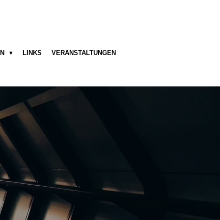
EN
LINKS
VERANSTALTUNGEN