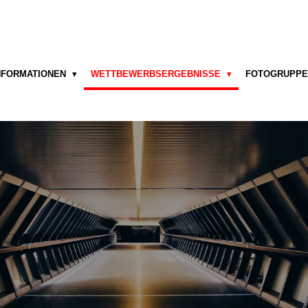
NFORMATIONEN
WETTBEWERBSERGEBNISSE
FOTOGRUPP