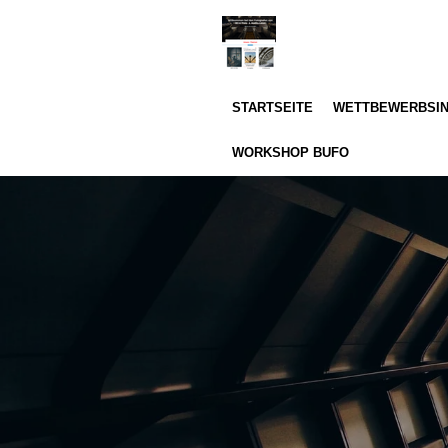
Zum
Hauptinhalt
springen
STARTSEITE
WETTBEWERBSI
WORKSHOP BUFO