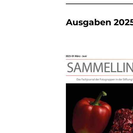
Ausgaben 202