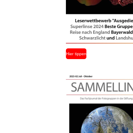
Hier tippen