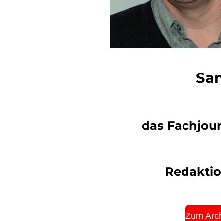
Sa
das Fachjou
Redaktio
Zum Arch