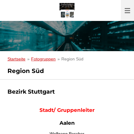
Zum
Hauptinhalt
springen
Startseite
»
Fotogruppen
»
Region Süd
Region Süd
Bezirk Stuttgart
Stadt/ Gruppenleiter
Aalen
Wolfgang Pascher