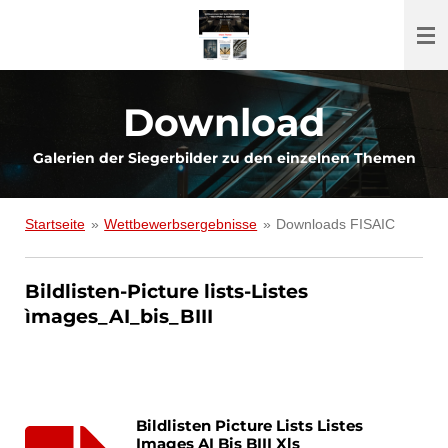
Zum
Hauptinhalt
springen
Download
Galerien der Siegerbilder zu den einzelnen Themen
Startseite
»
Wettbewerbsergebnisse
»
Downloads FISAIC
Bildlisten-Picture lists-Listes
ìmages_AI_bis_BIII
Bildlisten Picture Lists Listes
Images AI Bis BIII Xls