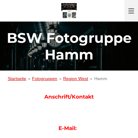
Zum
Hauptinhalt
springen
BSW Fotogruppe
Hamm
Startseite
»
Fotogruppen
»
Region West
»
Hamm
Anschrift/Kontakt
E-Mail: