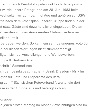
re und auch Berufsfotografen wirkt sich dabei positiv
et wurde unsere Fotogruppe am 28. Juni 1983 beim
wechselten wir zum Bahnhof Aue und gehören zur BSW
e nach dem Arbeitsplan unserer Gruppe finden in der
 statt. Gäste sind dazu herzlichst eingeladen. Die an
s, werden von den Anwesenden Clubmitgliedern nach
ik beurteilt.
te vergeben werden. So kann ein sehr gelungenes Foto 30
d bei diesen Wertungen nicht stimmberechtigt.
iligten sich bei Ausstellungen und Wettbewerben.
ruppe Kulturhaus Aue.
schrift " Sammellinse ".
ch den Bezirksbeauftragten - Bezirk Dresden - für Film
agten für Foto und Diaporama des BSW.
ng zum " Sächsischen Fotoverband ", wertet die dort
e in der Gruppe aus und beteiligt sich an
ogruppe:
ruppe jeden ersten Montag im Monat. Abweichungen sind im