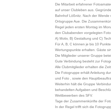
Die Mitarbeit erfahrener Fotoamateu
auf unser Clubleben aus. Gegründ
Bahnhof Lößnitz. Nach der Wende 
Ortsgruppe Aue. Die Zusammenkünft
Regel jeden ersten Montag im Monat
den Clubabenden vorgelegten Foto
A) Motiv, B) Gestaltung und C) Techn
Für A, B, C können je bis 10 Punk
Wertungspunkte erhalten. Gäste sin
Die Mitglieder unserer Gruppe bete
Gute Verbindung besteht zur Fotog
Alle Clubmitglieder erhalten die Zeit
Die Fotogruppe erhält Anleitung dur
und Foto , sowie den Hauptbeauftr
Weiterhin hält die Gruppe Verbindu
behandelten Aufgaben und Beschlüss
Wettbewerben des SFV.
Tage der Zusammenkünfte der Fot
In der Regel trifft sich die Fotog