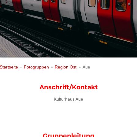
Startseite
»
Fotogruppen
»
Region Ost
»
Aue
Anschrift/Kontakt
Kulturhaus Aue
Gruppenleitung